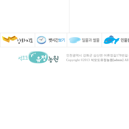
인천광역시 강화군 삼산면 어류정길178번길 81 TEL :
Copyright ©2013
석모도유정농원[admin]
All 