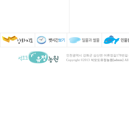
인천광역시 강화군 삼산면 어류정길178번길 81 TEL :
Copyright ©2013
석모도유정농원[admin]
All 