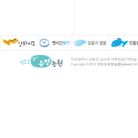
인천광역시 강화군 삼산면 어류정길178번길 81 TEL :
Copyright ©2013
석모도유정농원[admin]
All 