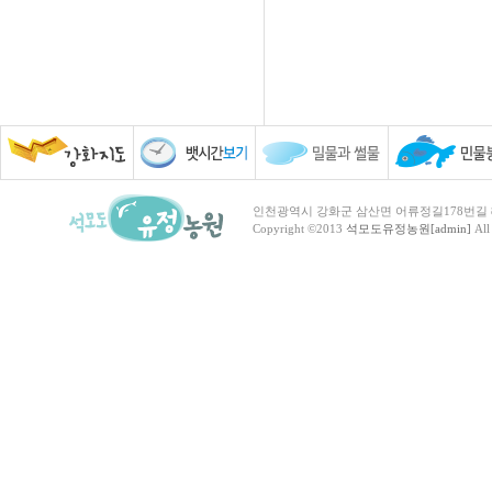
인천광역시 강화군 삼산면 어류정길178번길 81 TEL :
Copyright ©2013
석모도유정농원[admin]
All 