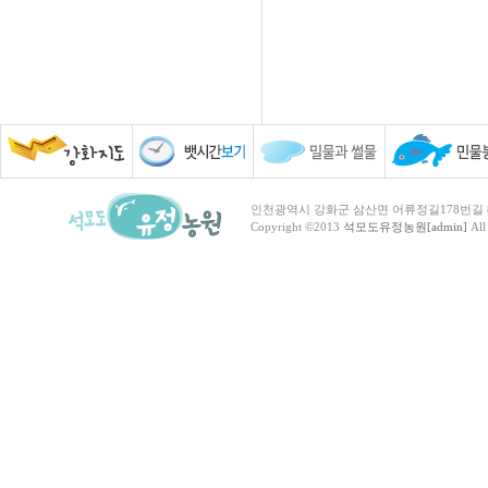
인천광역시 강화군 삼산면 어류정길178번길 81 TEL :
Copyright ©2013
석모도유정농원[admin]
All 