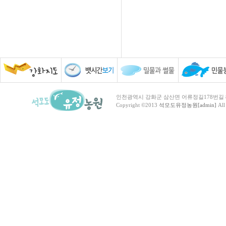
인천광역시 강화군 삼산면 어류정길178번길 81 TEL :
Copyright ©2013
석모도유정농원[admin]
All 