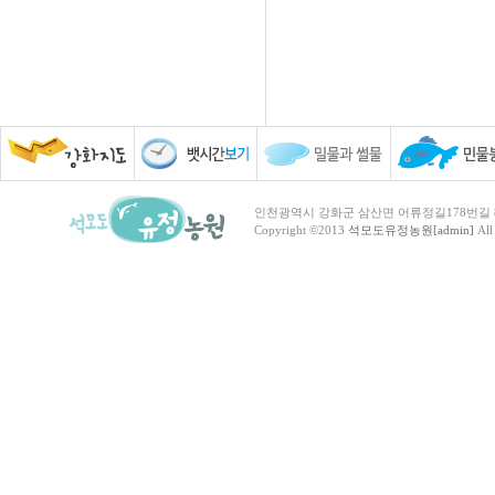
인천광역시 강화군 삼산면 어류정길178번길 81 TEL :
Copyright ©2013
석모도유정농원[admin]
All 