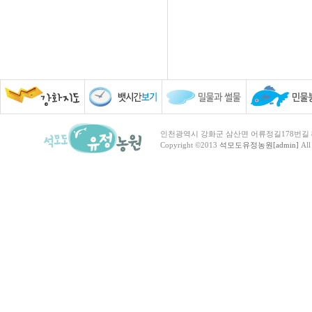
인천광역시 강화군 삼산면 어류정길178번길 81 TEL :
Copyright ©2013
석모도유정농원[admin]
All 