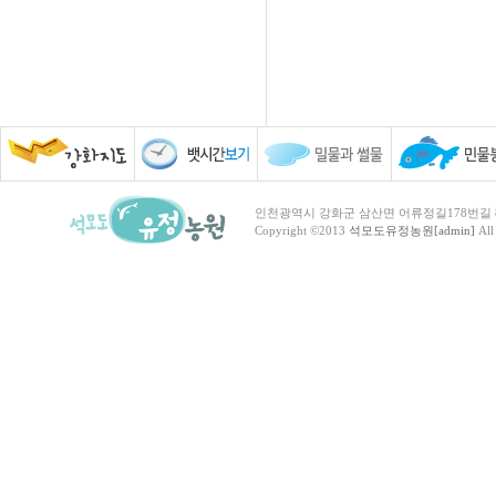
인천광역시 강화군 삼산면 어류정길178번길 81 TEL :
Copyright ©2013
석모도유정농원[admin]
All 