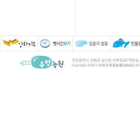
인천광역시 강화군 삼산면 어류정길178번길 81 TEL :
Copyright ©2013
석모도유정농원[admin]
All 