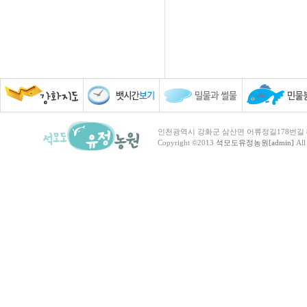
인천광역시 강화군 삼산면 어류정길178번길 81 TEL :
Copyright ©2013
석모도유정농원[admin]
All 