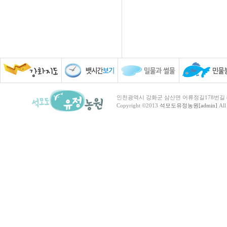
인천광역시 강화군 삼산면 어류정길178번길 81 TEL :
Copyright ©2013
석모도유정농원[admin]
All 