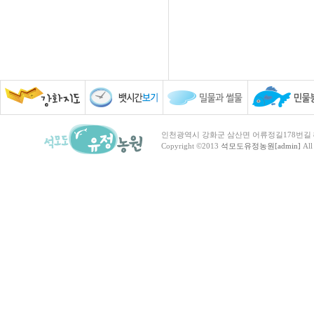
인천광역시 강화군 삼산면 어류정길178번길 81 TEL :
Copyright ©2013
석모도유정농원[admin]
All 