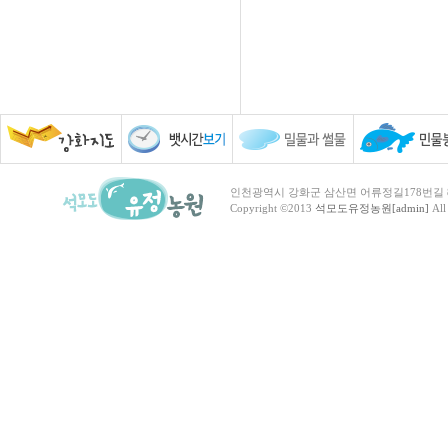
인천광역시 강화군 삼산면 어류정길178번길 81 TEL :
Copyright ©2013
석모도유정농원[admin]
All 