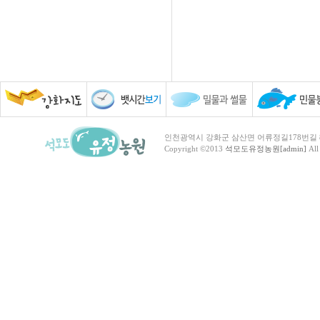
인천광역시 강화군 삼산면 어류정길178번길 81 TEL :
Copyright ©2013
석모도유정농원[admin]
All 