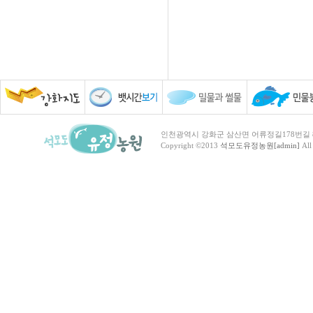
인천광역시 강화군 삼산면 어류정길178번길 81 TEL :
Copyright ©2013
석모도유정농원[admin]
All 