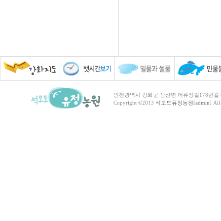
인천광역시 강화군 삼산면 어류정길178번길 81 TEL :
Copyright ©2013
석모도유정농원[admin]
All 