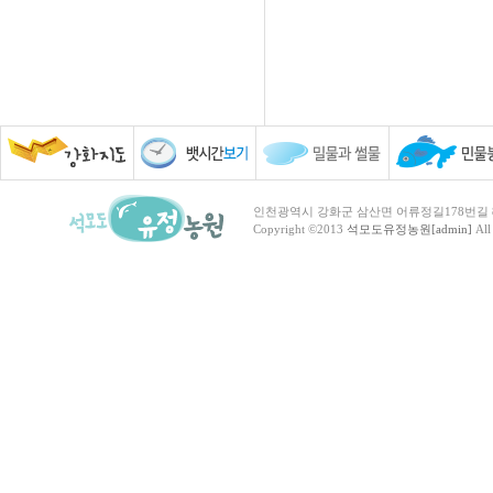
인천광역시 강화군 삼산면 어류정길178번길 81 TEL :
Copyright ©2013
석모도유정농원[admin]
All 