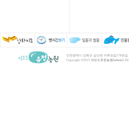
인천광역시 강화군 삼산면 어류정길178번길 81 TEL :
Copyright ©2013
석모도유정농원[admin]
All 