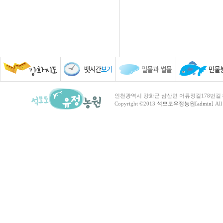
인천광역시 강화군 삼산면 어류정길178번길 81 TEL :
Copyright ©2013
석모도유정농원[admin]
All 