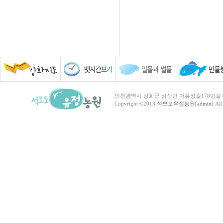
인천광역시 강화군 삼산면 어류정길178번길 81 TEL :
Copyright ©2013
석모도유정농원[admin]
All 