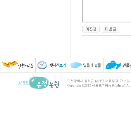
인천광역시 강화군 삼산면 어류정길178번길 81 TEL :
Copyright ©2013
석모도유정농원[admin]
All 