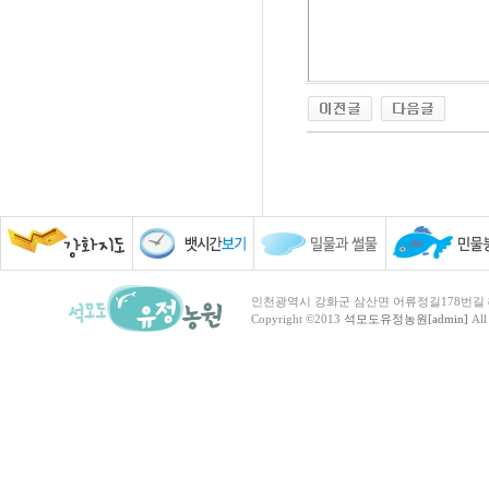
인천광역시 강화군 삼산면 어류정길178번길 81 TEL :
Copyright ©2013
석모도유정농원[admin]
All 