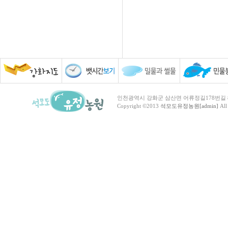
인천광역시 강화군 삼산면 어류정길178번길 81 TEL :
Copyright ©2013
석모도유정농원[admin]
All 