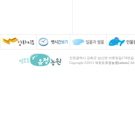
인천광역시 강화군 삼산면 어류정길178번길 81 TEL :
Copyright ©2013
석모도유정농원[admin]
All 