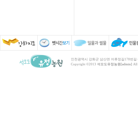
인천광역시 강화군 삼산면 어류정길178번길 81 TEL :
Copyright ©2013
석모도유정농원[admin]
All 