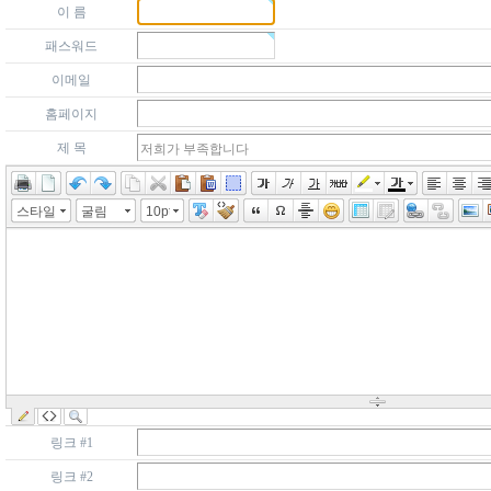
이 름
패스워드
이메일
홈페이지
제 목
스타일
굴림
10pt
링크 #1
링크 #2