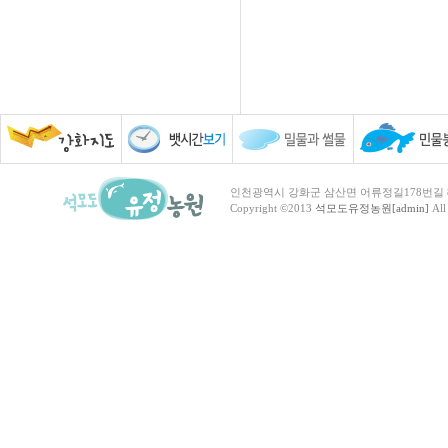
인천광역시 강화군 삼산면 어류정길178번길 81 TEL :
Copyright ©2013
석모도유정농원[admin]
All 